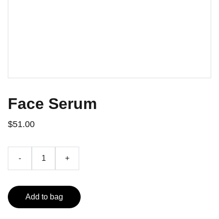
Face Serum
$51.00
-
+
Add to bag